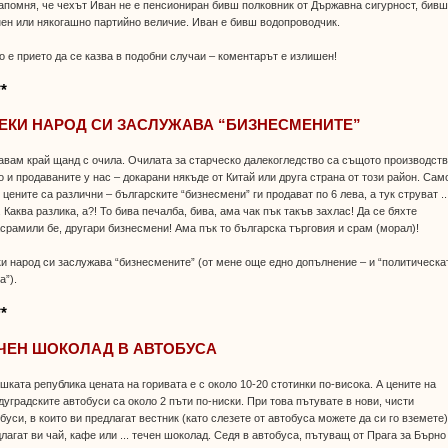
апомня, че чехът Иван не е пенсиониран бивш полковник от Държавна сигурност, бив
ен или някогашно партийно величие. Иван е бивш водопроводчик.
о е прието да се казва в подобни случаи – коментарът е излишен!
**
ЕКИ НАРОД СИ ЗАСЛУЖАВА “БИЗНЕСМЕНИТЕ”
вам край щанд с очила. Очилата за старческо далекогледство са същото производств
о и продаваните у нас – докарани някъде от Китай или друга страна от този район. Сам
 цените са различни – българските “бизнесмени” ги продават по 6 лева, а тук струват ..
. Каква разлика, а?! То бива печалба, бива, ама чак пък такъв захлас! Да се бяхте
срамили бе, другари бизнесмени! Ама пък то българска търговия и срам (морал)!
и народ си заслужава “бизнесмените” (от мене още едно допълнение – и “политическа
а”).
**
ЧЕН ШОКОЛАД В АВТОБУСА
шката република цената на горивата е с около 10-20 стотинки по-висока. А цените на
уградските автобуси са около 2 пъти по-ниски. При това пътувате в нови, чисти
буси, в които ви предлагат вестник (като слезете от автобуса можете да си го вземете)
лагат ви чай, кафе или ... течен шоколад. Седя в автобуса, пътуващ от Прага за Бърно