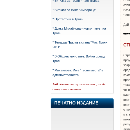
* Битката за Троян - част първа
став
Всъщ
* Битката за хижа "Амбарица"
Чешк
* Протести и в Троян
Дай 
* Донка Михайлова - новият кмет на
Троян
***
* Теодора Павлова стана "Мис Троян
СТ
2011"
Стра
* В Общинския съвет: Война срещу
проу
Троян
закр
сре
* Михайлова: Има "тесни места" в
бълг
администрацията
прос
Заб.
Кликни върху заглавието, за да
така
отвориш статията.
че т
рав
всич
ПЕЧАТНО ИЗДАНИЕ
всич
отко
мат
пок
репу
демо