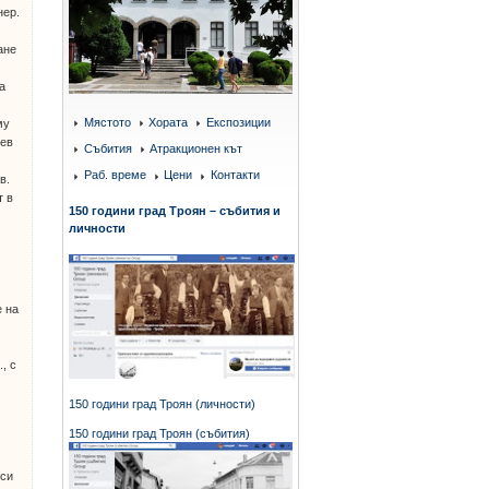
нер.
ане
а
Мястото
Хората
Експозиции
му
лев
Събития
Атракционен кът
Раб. време
Цени
Контакти
в.
т в
150 години град Троян – събития и
личности
й
е на
, с
150 години град Троян (личности)
150 години град Троян (събития)
 си