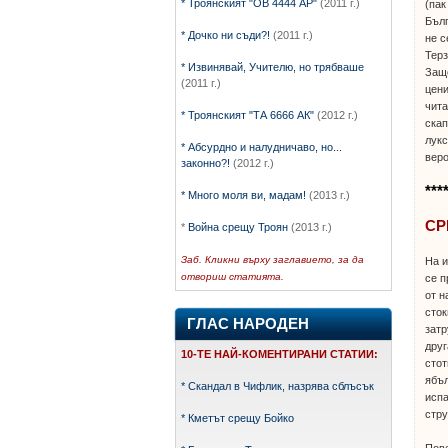
* Троянският "ОВ 4444 АР"
(2011 г.)
(пак
Бълг
* Дочко ни съди?!
(2011 г.)
не с
Терз
* Извинявай, Учителю, но трябваше
Защо
(2011 г.)
цени
чита
* Троянският "ТА 6666 АК"
(2012 г.)
скап
лукс
* Абсурдно и налудничаво, но...
веро
законно?!
(2012 г.)
***
* Много моля ви, мадам!
(2013 г.)
СР
*
Война срещу Троян
(2013 г.)
Заб. Кликни върху заглавието, за да
На и
отвориш статията.
се п
от н
сток
ГЛАС НАРОДЕН
затр
друг
10-ТЕ НАЙ-КОМЕНТИРАНИ СТАТИИ
:
стот
ябъл
* Скандал в Чифлик, назрява сблъсък
испа
стру
* Кметът срещу Бойко
Пове