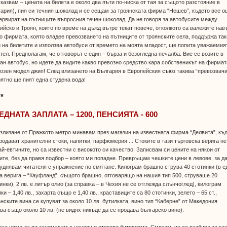
 казвам – цената на билета е около два пъти по-ниска от тая за същото разстояние в
ария), пия си течния шоколад и се сещам за троянската фирма “Нешев”, където все 
ервират на пътниците въпросния течен шоколад. Да не говоря за автобусите между
ийско и Троян, които по време на дъжд вътре текат повече, отколкото са валежите нав
 фирмата, която владее превозването на пътниците от троянските села, поддържа та
 на билетите и използва автобуси от времето на моята младост, ще попита уважаемия
тел. Предполагам, че отговорът е един – бърза и безогледна печалба. Вие се возите в
ан автобус, но идете да видите какво превозно средство кара собственикът на фирмат
озен модел джип! След влизането на България в Европейския съюз такива “превозвачи
ятно ще пият една студена вода!
**
ЕДНАТА ЗАПЛАТА – 1200, ПЕНСИЯТА - 600
злизане от Пражкото метро минавам през магазин на известната фирма “Делвита”, къ
родават хранителни стоки, напитки, парфюмерия ... Стоките в тази търговска верига не
ай-евтините, но са известни с високото си качество. Записвам си цените на някои от
ите, без да правя подбор – която ми попадне. Превръщам чешките цени в левове, за да
уднявам читателя с упражнение по смятане. Килограм брашно струва 40 стотинки (в е
а верига – “Кауфланд”, същото брашно, отговарящо на нашия тип 500, струваше 20
инки), 2 лв. е литър олио (за справка – в Чехия не се отглежда слънчоглед), килограм
ки – 1,40 лв., захарта също е 1,40 лв., краставиците са 80 стотинки, зелето – 65 ст.,
нските вина се купуват за около 10 лв. бутилката, вино тип “Каберне” от Македония
ва също около 10 лв. (не видях никъде да се продава българско вино).
че няма да ви занимавам с ценови и стокови битовизми. Смятам, че се разбира за ка