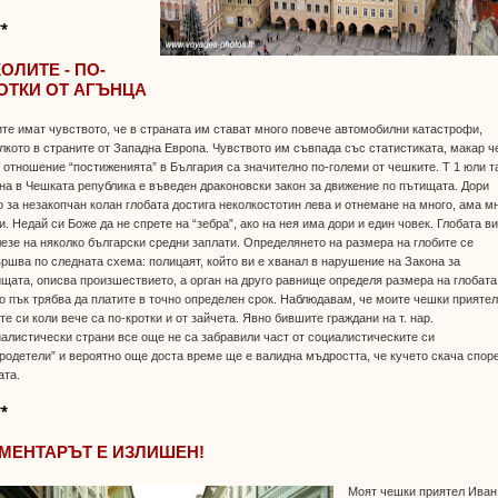
**
КОЛИТЕ - ПО-
ОТКИ ОТ АГЪНЦА
те имат чувството, че в страната им стават много повече автомобилни катастрофи,
лкото в страните от Западна Европа. Чувството им съвпада със статистиката, макар ч
 отношение “постиженията” в България са значително по-големи от чешките. Т 1 юли т
на в Чешката република е въведен драконовски закон за движение по пътищата. Дори
 за незакопчан колан глобата достига неколкостотин лева и отнемане на много, ама м
и. Недай си Боже да не спрете на “зебра”, ако на нея има дори и един човек. Глобата в
езе на няколко български средни заплати. Определянето на размера на глобите се
ршва по следната схема: полицаят, който ви е хванал в нарушение на Закона за
щата, описва произшествието, а орган на друго равнище определя размера на глобата
о пък трябва да платите в точно определен срок. Наблюдавам, че моите чешки приятел
те си коли вече са по-кротки и от зайчета. Явно бившите граждани на т. нар.
алистически страни все още не са забравили част от социалистическите си
родетели” и вероятно още доста време ще е валидна мъдростта, че кучето скача спор
ата.
**
МЕНТАРЪТ Е ИЗЛИШЕН!
Моят чешки приятел Иван