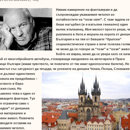
Нямам намерение на фантазирам и да
съпровождам уважаемия читател из
потайностите на “онзи свят”. С тази задача се
беше нагърбил (и я изпълни гениално) един
велик италианец. Моя м
илост просто реши, ч
разликата в бита и морала на хората от днеш
България и на тия от бившите “братски”
социалистически страни е вече толкова голя
че може да се говори за “този” и “он
зи” живо
Който не вярва, може да се увери като се кач
ой от многобройните автобуси, стоварващи ежедневно на автогарата в Прага
тици
българи (имам
чувството, че повечето от тях имат еднопосочни билети). Не
 могъл със
сигурност да твърдя, че успехите на днешна Чехия, Полша, Словакия
се
дължат единствено
новата им придобивка –
нството в Евро
ския съюз. Но
ъмнено това е един от
аващите фактори. Тук
се огранича само с
вадки” от днешния
ки материален и
овен живот. Повечето
изводите оставям на
жаемия читател.