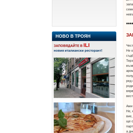
зап
семе
невъ
***
ЗА
НОВО В ТРОЯН
ILI
Чест
ЗАПОВЯДАЙТЕ В
Не о
новия италиански ресторант!
съдб
Терз
възв
аром
полу
ред 
роди
вярв
вест
Ами 
Не, 
вие,
ще с
парт
а дн