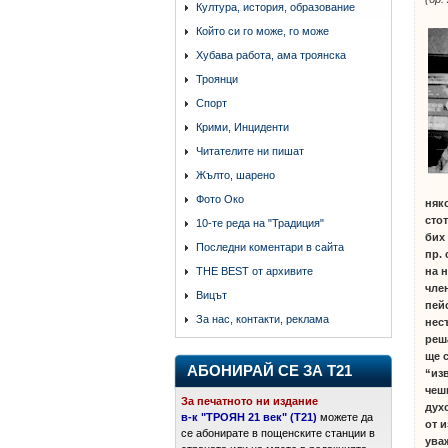
Култура, история, образование
Който си го може, го може
Хубава работа, ама троянска
Троянци
Спорт
Крими, Инциденти
Читателите ни пишат
Жълто, шарено
Фото Око
няк
сто
10-те реда на "Традиция"
бих
Последни коментари в сайта
пр. 
на 
THE BEST от архивите
чле
Вицът
пей
За нас, контакти, реклама
нес
реш
ще 
АБОНИРАЙ СЕ ЗА Т21
“из
чеш
За печатното ни издание
дух
в-к "ТРОЯН 21 век" (Т21)
можете да
от 
се абонирате в пощенските станции в
ува