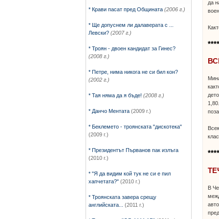
да н
* Крави пасат пред Общината
(2006 г.)
воен
* Ще допуснем ли далаверата с ...
Какт
Левски?
(2007 г.)
***
* Троян - двоен кандидат за Гинес?
(2008 г.)
ВС
* Петре, нима никога не си бил кон?
Мина
(2002 г.)
какт
дето
* Тая няма да я бъде!
(2008 г.)
1,80
* Данчо Ментата
(2009 г.)
поза
* Беклемето - троянската "дискотека"
Всек
(2009 г.)
клас
* Президентът Първанов пак излъга
***
(2010 г.)
ТЕ
* "Я да видим кой тук не си е пил
хапчетата?"
(2010 г.)
В Че
межд
* Троянската завера срещу
авто
английската...
(2011 г.)
пред