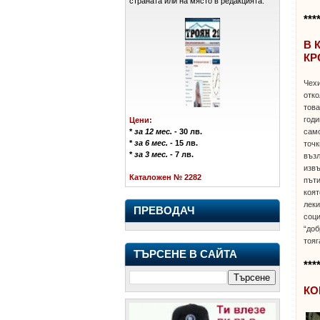
страната или на място в редакцията.
***
В 
КР
Чехи
отко
това
годи
Цени:
само
*
за 12 мес.
- 30 лв.
*
за 6 мес.
- 15 лв.
точк
*
за 3 мес.
- 7 лв.
възл
извъ
Каталожен № 2282
пъти
коят
леки
ПРЕВОДАЧ
соци
“доб
тояг
ТЪРСЕНЕ В САЙТА
***
КО