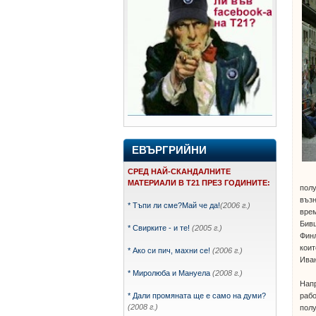
ЕВЪРГРИЙНИ
СРЕД НАЙ-СКАНДАЛНИТЕ
МАТЕРИАЛИ В Т21 ПРЕЗ ГОДИНИТЕ:
полу
възн
* Тъпи ли сме?Май че да!
(2006 г.)
врем
Бивш
* Свирките - и те!
(2005 г.)
Финл
коит
* Ако си пич, махни се!
(2006 г.)
Иван
* Миролюба и Мануела
(2008 г.)
Напр
рабо
* Дали промяната ще е само на думи?
(2008 г.)
полу