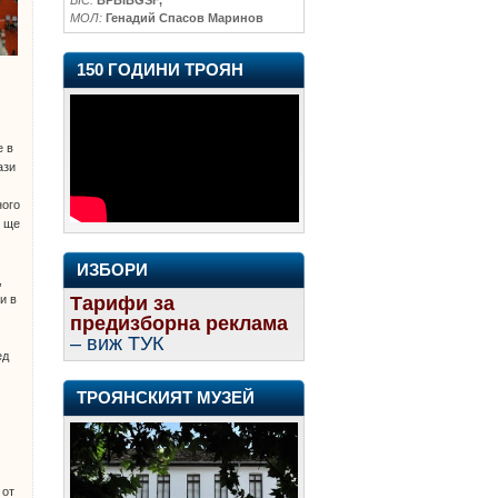
МОЛ:
Генадий Спасов Маринов
150 ГОДИНИ ТРОЯН
е в
ази
ного
и ще
ИЗБОРИ
,
Тарифи за
и в
предизборна реклама
– виж ТУК
ед
ТРОЯНСКИЯТ МУЗЕЙ
 от