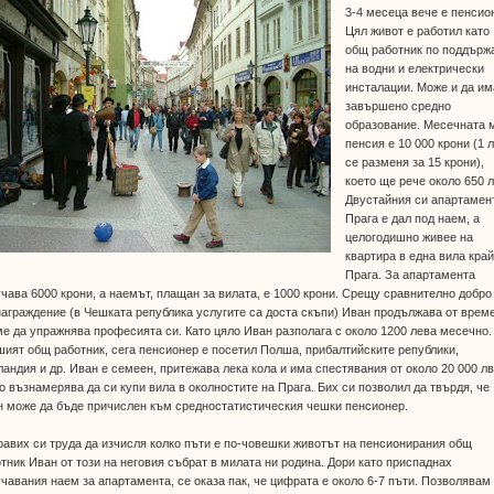
3-4 месеца вече е пенсио
Цял живот е работил като
общ работник по поддърж
на водни и електрически
инсталации. Може и да им
завършено средно
образование. Месечната 
пенсия е 10 000 крони (1 
се разменя за 15 крони),
което ще рече около 650 л
Двустайния си апартамен
Прага е дал под наем, а
целогодишно живее на
квартира в една вила кра
Прага. За апартамента
чава 6000 крони, а наемът, плащан за вилата, е 1000 крони. Срещу сравнително добро
аграждение (в Чешката република услугите са доста скъпи) Иван продължава от врем
е да упражнява професията си. Като цяло Иван разполага с около 1200 лева месечно.
ият общ работник, сега пенсионер е посетил Полша, прибалтийските републики,
андия и др. Иван е семеен, притежава лека кола и има спестявания от около 20 000 лв.
о възнамерява да си купи вила в околностите на Прага. Бих си позволил да твърдя, че
 може да бъде причислен към средностатистическия чешки пенсионер.
авих си труда да изчисля колко пъти е по-човешки животът на пенсионирания общ
тник Иван от този на неговия събрат в милата ни родина. Дори като приспаднах
чавания наем за апартамента, се оказа пак, че цифрата е около 6-7 пъти. Позволявам