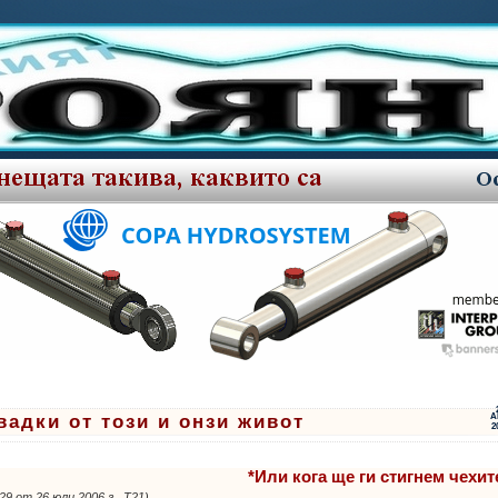
вадки от този и онзи живот
А
2
ти:
*Или кога ще ги стигнем чехит
 29 от 26 юли 2006 г., Т21)