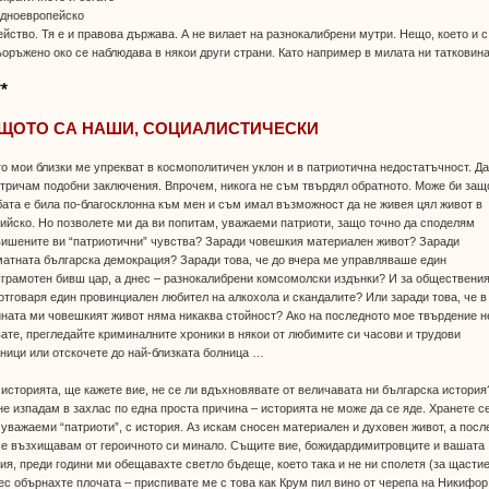
адноевропейско
йство. Тя е и правова държава. А не вилает на разнокалибрени мутри. Нещо, което и с
оръжено око се наблюдава в някои други страни. Като например в милата ни татковина
**
ЩОТО СА НАШИ, СОЦИАЛИСТИЧЕСКИ
о мои близки ме упрекват в космополитичен уклон и в патриотична недостатъчност. Да
тричам подобни заключения. Впрочем, никога не съм твърдял обратното. Може би защ
ата е била по-благосклонна към мен и съм имал възможност да не живея цял живот в
ийско. Но позволете ми да ви попитам, уважаеми патриоти, защо точно да споделям
ишените ви “патриотични” чувства? Заради човешкия материален живот? Заради
атната българска демокрация? Заради това, че до вчера ме управляваше един
грамотен бивш цар, а днес – разнокалибрени комсомолски издънки? И за обществения
отговаря един провинциален любител на алкохола и скандалите? Или заради това, че в
ната ми човешкият живот няма никаква стойност? Ако на последното мое твърдение н
ате, прегледайте криминалните хроники в някои от любимите си часови и трудови
ници или отскочете до най-близката болница …
историята, ще кажете вие, не се ли вдъхновявате от величавата ни българска история
не изпадам в захлас по една проста причина – историята не може да се яде. Хранете с
 уважаеми “патриоти”, с история. Аз искам сносен материален и духовен живот, а посл
е възхищавам от героичното си минало. Същите вие, божидардимитровците и вашата
ия, преди години ми обещавахте светло бъдеще, което така и не ни сполетя (за щастие
ес обърнахте плочата – приспивате ме с това как Крум пил вино от черепа на Никифор