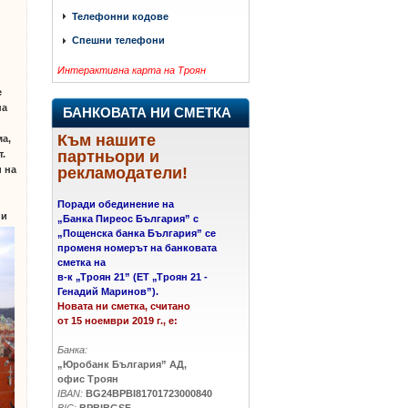
Телефонни кодове
Спешни телефони
Интерактивна карта на Троян
е
на
БАНКОВАТА НИ СМЕТКА
Към нашите
ма,
партньори и
т.
рекламодатели!
и на
Поради обединение на
 и
„Банка Пиреос България” с
„Пощенска банка България” се
променя номерът на банковата
сметка на
в-к
„
Троян 21
”
(ЕТ „Троян 21 -
Генадий Маринов”).
Новата ни сметка, считано
от 15 ноември 2019 г., е:
Банка:
„Юробанк България” АД,
офис Троян
IBAN:
BG24BPBI81701723000840
BIC:
BPBIBGSF,