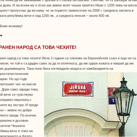
а дума. И на всеки му е ясно как живее моят чешки приятел Иван с 1200 лева на месе
ност пропуснах да ви кажа, че за първото тримесечие на 2006 г. средната заплата в
ата република вече е над 1200 лв., а средната пенсия – около 600 лв.
Боже всекиму!
**
РАНЕН НАРОД СА ТОВА ЧЕХИТЕ!
нен народ са това чехите! Вече 2 години са членове на Европейския съюз и още не са
мели, че той е създаден само за да ги оплячкоса, да им одере кожата и накрая да им
ие държавицата. Така поне биха изглеждали нещата от камбанарията на
дностатистическия
арин. Но що-годе
ветеният чех не мисли
. Дори само заради това,
ой вече се чувствува
ноправен европеец с
ките му екстри. И преди
ко – живее по-добре
лкото преди. По всички
ериални и духовни
азатели Чешката
блика вече е член на
кратичното и богато