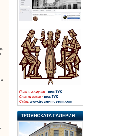
ш
о,
о
.
та
Повече
за музея -
виж ТУК
Снимки архив -
виж ТУК
Сайт:
www.troyan-museum.com
ТРОЯНСКАТА ГАЛЕРИЯ
,