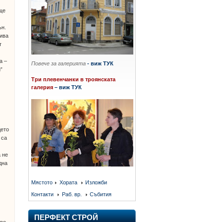
още
ън.
кива
т
а –
Повече за галерията
- виж ТУК
”
Три плевенчанки в троянската
галерия
– виж ТУК
дето
 са
 не
дна
Мястото
Хората
Изложби
Контакти
Раб. вр.
Събития
ПЕРФЕКТ СТРОЙ
кво