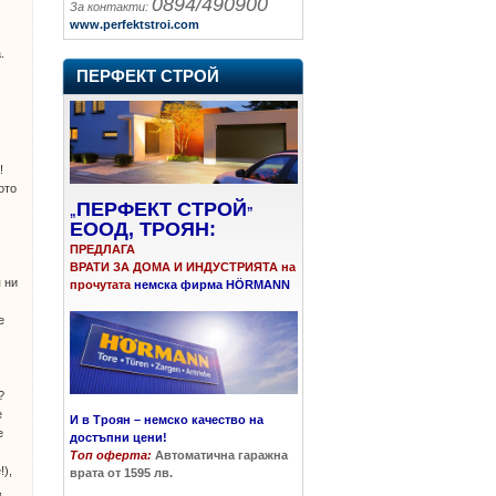
0894/490900
За контакти:
www.perfektstroi.com
.
ПЕРФЕКТ СТРОЙ
!
ото
ПЕРФЕКТ СТРОЙ
„
”
ЕООД, ТРОЯН:
ПРЕДЛАГА
ВРАТИ ЗА ДОМА И ИНДУСТРИЯТА на
 ни
прочутата
немска фирма HÖRMANN
е
?
е
И в Троян – немско качество на
е
достъпни цени!
Топ оферта:
Автоматична гаражна
!),
врата от 1595 лв.
,