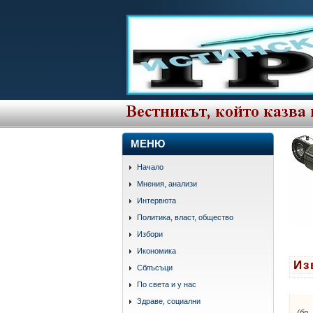
МЕНЮ
Начало
Мнения, анализи
Интервюта
Политика, власт, общество
Избори
Икономика
Из
Сблъсъци
етике
По света и у нас
Здраве, социални
(бр.