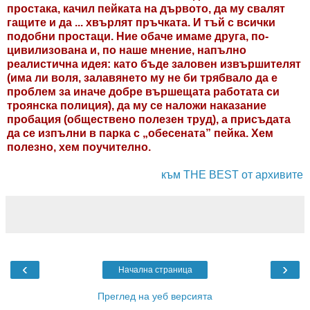
простака, качил пейката на дървото, да му свалят
гащите и да ... хвърлят пръчката. И тъй с всички
подобни простаци. Ние обаче имаме друга, по-
цивилизована и, по наше мнение, напълно
реалистична идея: като бъде заловен извършителят
(има ли воля, залавянето му не би трябвало да е
проблем за иначе добре вършещата работата си
троянска полиция), да му се наложи наказание
пробация (обществено полезен труд), а присъдата
да се изпълни в парка с „обесената” пейка. Хем
полезно, хем поучително.
към THE BEST от архивите
‹
›
Начална страница
Преглед на уеб версията