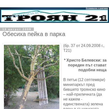
16 август 2009
Обесиха пейка в парка
(бр. 37 от 24.09.2008 г.,
Т21)
* Христо Белевски: за
пореден път стават
подобни неща
В петък (12 септември)
минипаркът пред
бившето троянско кино
– най-приличната (да
не кажем -
единствената) зелена
площ в същинската