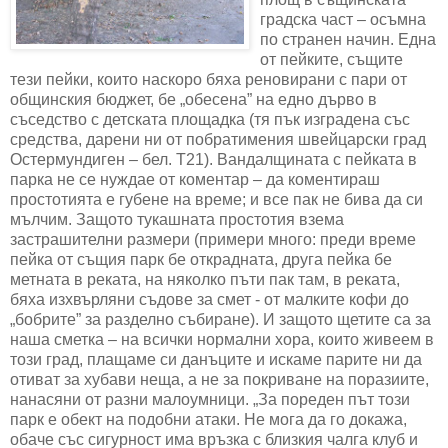
градска част – осъмна
по странен начин. Една
от пейките, същите
тези пейки, които наскоро бяха реновирани с пари от
общинския бюджет, бе „обесена” на едно дърво в
съседство с детската площадка (тя пък изградена със
средства, дарени ни от побратимения швейцарски град
Остермундиген – бел. Т21). Вандалщината с пейката в
парка не се нуждае от коментар – да коментираш
простотията е губене на време; и все пак не бива да си
мълчим. Защото тукашната простотия взема
застрашителни размери (примери много: преди време
пейка от същия парк бе открадната, друга пейка бе
метната в реката, на няколко пъти пак там, в реката,
бяха изхвърляни съдове за смет - от малките кофи до
„бобрите” за разделно събиране). И защото щетите са за
наша сметка – на всички нормални хора, които живеем в
този град, плащаме си данъците и искаме парите ни да
отиват за хубави неща, а не за покриване на поразиите,
нанасяни от разни малоумници. „За пореден път този
парк е обект на подобни атаки. Не мога да го докажа,
обаче със сигурност има връзка с близкия чалга клуб и