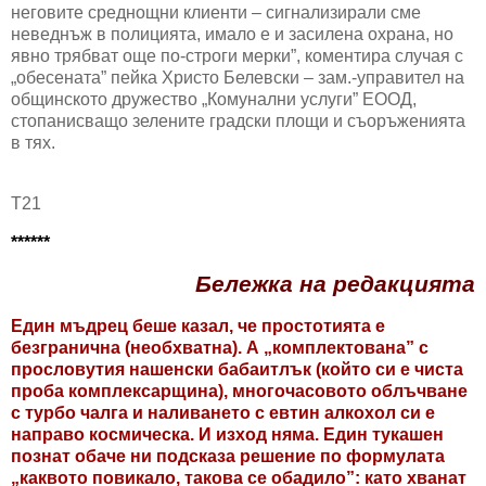
неговите среднощни клиенти – сигнализирали сме
неведнъж в полицията, имало е и засилена охрана, но
явно трябват още по-строги мерки”, коментира случая с
„обесената” пейка Христо Белевски – зам.-управител на
общинското дружество „Комунални услуги” ЕООД,
стопанисващо зелените градски площи и съоръженията
в тях.
Т21
******
Бележка на редакцията
Един мъдрец беше казал, че простотията е
безгранична (необхватна). А „комплектована” с
прословутия нашенски бабаитлък (който си е чиста
проба комплексарщина), многочасовото облъчване
с турбо чалга и наливането с евтин алкохол си е
направо космическа. И изход няма. Един тукашен
познат обаче ни подсказа решение по формулата
„каквото повикало, такова се обадило”: като хванат