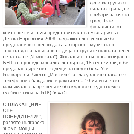
десетки групи от
цялата страна, се
пребори за място
сред 10-те
финалисти, от
които ще се излъчи представителят на България за
Детска Евровизия 2008; задължително условие бе
представените песни да са авторски – музиката и
текстът да са написани от деца от групите (нашата песен
се казваше „Усмивката”). Финалният кръг, организиран от
БНТ, се проведе миналия четвъртък, 18 септември, и бе
предаван директно. Водещи на шоуто бяха Ути
Бъчваров и Вики от „Мастило”, а гласуването ставаше с
телефонни обаждания в рамките на 10 минути, като
максимално разрешените обаждания от един номер
(мобилен или на БТК) бяха 5.
С ПЛАКАТ „ВИЕ
СТЕ
ПОБЕДИТЕЛИ!”
,
развято българско
знаме, мощни