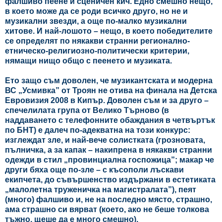
фалшиво пеене и сценичен кич. Едно смешно нещо,
в което може да се роди всичко друго, но не и
музикални звезди, а още по-малко музикални
хитове. И най-лошото – нещо, в което победителите
се определят по някакви странни регионално-
етническо-религиозно-политически критерии,
нямащи нищо общо с пеенето и музиката.
Ето защо съм доволен, че музикантската и модерна
ВС „Усмивка” от Троян не отива на финала на Детска
Евровизия 2008 в Кипър. Доволен съм и за друго –
спечелилата група от Велико Търново (в
наддаването с телефонните обаждания в четвъртък
по БНТ) е далеч по-адекватна на този конкурс:
изглеждат зле, и най-вече солистката (грозновата,
пълничка, а за капак – накипрена в някакви странни
одежди в стил „провинциална госпожица”; макар че
други бяха още по-зле – с късополи лъскави
екипчета, до съвършенство издържани в естетиката
„малолетна труженичка на магистралата”), пеят
(много) фалшиво и, не на последно място, страшно,
ама страшно си вярват (което, ако не беше толкова
тъжно, щеше да е много смешно).