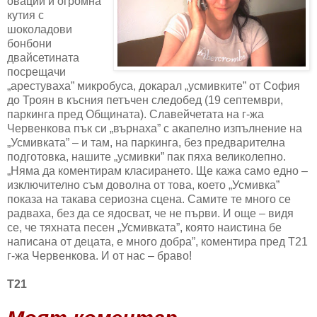
овации и огромна
кутия с
шоколадови
бонбони
двайсетината
посрещачи
„арестуваха” микробуса, докарал „усмивките” от София
до Троян в късния петъчен следобед (19 септември,
паркинга пред Общината). Славейчетата на г-жа
Червенкова пък си „върнаха” с акапелно изпълнение на
„Усмивката” – и там, на паркинга, без предварителна
подготовка, нашите „усмивки” пак пяха великолепно.
„Няма да коментирам класирането. Ще кажа само едно –
изключително съм доволна от това, което „Усмивка”
показа на такава сериозна сцена. Самите те много се
радваха, без да се ядосват, че не първи. И още – видя
се, че тяхната песен „Усмивката”, която наистина бе
написана от децата, е много добра”, коментира пред Т21
г-жа Червенкова. И от нас – браво!
Т21