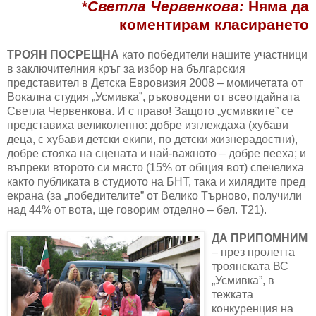
*
Светла Червенкова:
Няма да
коментирам класирането
ТРОЯН ПОСРЕЩНА
като победители нашите участници
в заключителния кръг за избор на българския
представител в Детска Евровизия 2008 – момичетата от
Вокална студия „Усмивка”, ръководени от всеотдайната
Светла Червенкова. И с право! Защото „усмивките” се
представиха великолепно: добре изглеждаха (хубави
деца, с хубави детски екипи, по детски жизнерадостни),
добре стояха на сцената и най-важното – добре пееха; и
въпреки второто си място (15% от общия вот) спечелиха
както публиката в студиото на БНТ, така и хилядите пред
екрана (за „победителите” от Велико Търново, получили
над 44% от вота, ще говорим отделно – бел. Т21).
ДА ПРИПОМНИМ
– през пролетта
троянската ВС
„Усмивка”, в
тежката
конкуренция на