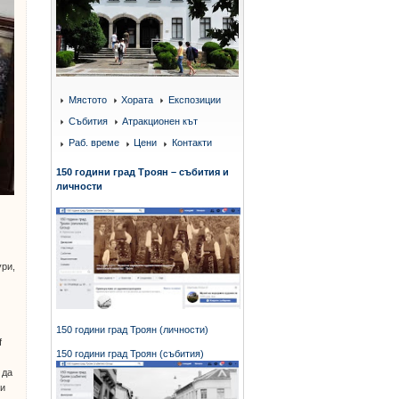
Мястото
Хората
Експозиции
Събития
Атракционен кът
Раб. време
Цени
Контакти
150 години град Троян – събития и
личности
ури,
150 години град Троян (личности)
f
150 години град Троян (събития)
 да
 и