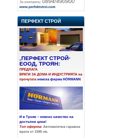
0894/490900
За контакти:
www.perfektstroi.com
ПЕРФЕКТ СТРОЙ
ПЕРФЕКТ СТРОЙ
„
”
ЕООД, ТРОЯН:
ПРЕДЛАГА
ВРАТИ ЗА ДОМА И ИНДУСТРИЯТА на
прочутата
немска фирма HÖRMANN
И в Троян – немско качество на
достъпни цени!
Топ оферта:
Автоматична гаражна
врата от 1595 лв.