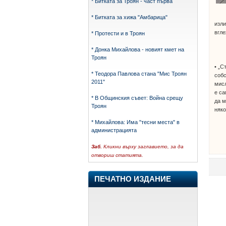
* Битката за Троян - част първа
* Битката за хижа "Амбарица"
изли
вгле
* Протести и в Троян
* Донка Михайлова - новият кмет на
Троян
• „С
* Теодора Павлова стана "Мис Троян
собс
2011"
мисл
е са
* В Общинския съвет: Война срещу
да м
Троян
няко
* Михайлова: Има "тесни места" в
администрацията
Заб.
Кликни върху заглавието, за да
отвориш статията.
ПЕЧАТНО ИЗДАНИЕ