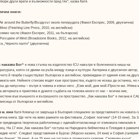
твори други врати и възможности пред тях“, казва Катя.
тични книги:
Air around the Butterfly/Въздухът около пеперудата (Факел Експрес, 2009, двуезична)
Most (Finishing Line Press, 2010, на английски)
лимо число (Факел Експрес, 2011, на български)
Porcupine of Mind (Broadstone Books, 2012, на английски)
а „Черното палто“ (двуезична)
к наказва Бог“
е нова стъпка на издателство ICU навътре в болезнената ниша на
ратурата, която се движи на ръба между езици и култури. Катерина е двуезичен автор,
чето й творби съществуват български и английски, превеждани от единия език на друг
амата нея. Нейните стихове водят към пространства, където не искаш да останеш, но 
ш да напуснеш – вътре в човека и извън него. „Език мой, дом мой./Прости ми. /Няма м
а авторката и приютява в думите съдбата на толкова много от нас – всички ние,
естени във външното и вътрешното си пространство. „Как наказва Бог“ е писана в СА
месица от български и английски.
з м. юни
Катя Клемър се завръща в България специално за представянето на новата с
ична книга. Ще чете на живо рамките на фестивала „София: поетики“ (14-15 юни). За 1
е предвидена творческа работилница с единайсетокласници от езиковата гимназия в
ец. На 17 юни „Как наказва Бог“ гостува на Народната библиотека в Пловдив в рамките
вдив чете“. Следват представяния в Бургас (Морско казино, 24 юни) и София (галерия
до бонум“, 26 юни). А на 25 юни ще гостува в троянската галерия „Серякова къща“.