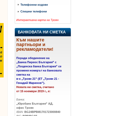
Телефонни кодове
Спешни телефони
Интерактивна карта на Троян
БАНКОВАТА НИ СМЕТКА
Към нашите
партньори и
рекламодатели!
Поради обединение на
„Банка Пиреос България” с
„Пощенска банка България” се
променя номерът на банковата
сметка на
в-к
„
Троян 21
”
(ЕТ „Троян 21 -
Генадий Маринов”).
Новата ни сметка, считано
от 15 ноември 2019 г., е:
Банка:
„Юробанк България” АД,
офис Троян
IBAN:
BG24BPBI81701723000840
BIC:
BPBIBGSF,