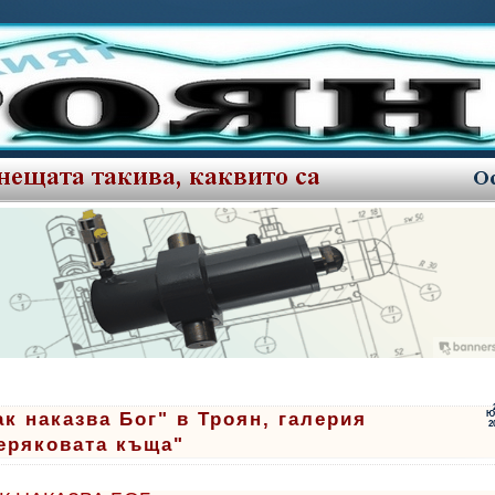
ак наказва Бог" в Троян, галерия
Ю
2
еряковата къща"