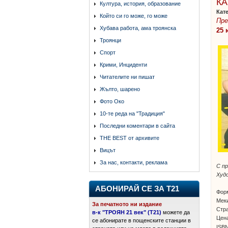
КА
Култура, история, образование
Кат
Който си го може, го може
Пре
Хубава работа, ама троянска
25 
Троянци
Спорт
Крими, Инциденти
Читателите ни пишат
Жълто, шарено
Фото Око
10-те реда на "Традиция"
Последни коментари в сайта
THE BEST от архивите
Вицът
За нас, контакти, реклама
С п
Худ
АБОНИРАЙ СЕ ЗА Т21
Фор
Мек
За печатното ни издание
Стра
в-к "ТРОЯН 21 век" (Т21)
можете да
Цена
се абонирате в пощенските станции в
ISBN