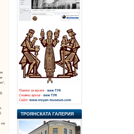
ия
не
е“,
Повече
за музея -
виж ТУК
Щ.
Снимки архив -
виж ТУК
Сайт:
www.troyan-museum.com
и
6
ТРОЯНСКАТА ГАЛЕРИЯ
 на