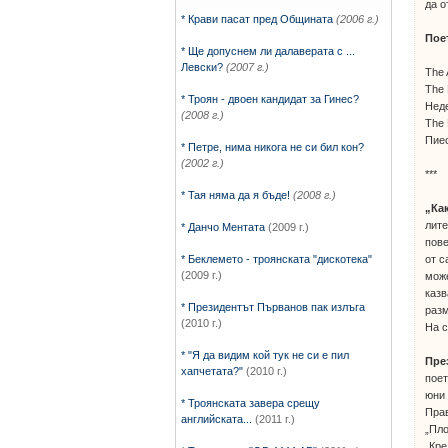
да о
* Крави пасат пред Общината
(2006 г.)
Пое
* Ще допуснем ли далаверата с ...
Левски?
(2007 г.)
The 
The 
* Троян - двоен кандидат за Гинес?
Неде
(2008 г.)
The 
Пиес
* Петре, нима никога не си бил кон?
(2002 г.)
***
* Тая няма да я бъде!
(2008 г.)
„Ка
лите
* Данчо Ментата
(2009 г.)
пове
от с
* Беклемето - троянската "дискотека"
(2009 г.)
може
казв
* Президентът Първанов пак излъга
разм
(2010 г.)
На с
* "Я да видим кой тук не си е пил
Пре
хапчетата?"
(2010 г.)
поет
юни 
* Троянската завера срещу
Прав
английската...
(2011 г.)
„Пло
„Кре