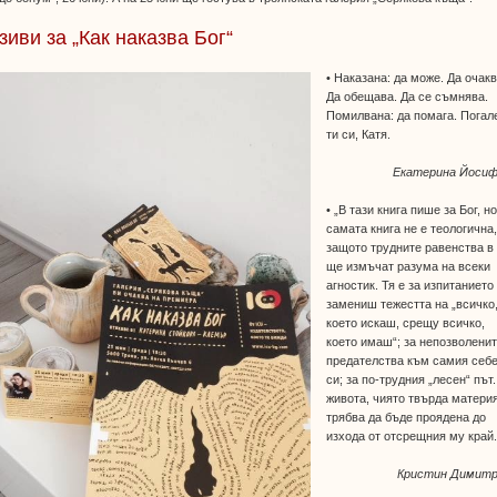
зиви за „Как наказва Бог“
• Наказана: да може. Да очакв
Да обещава. Да се съмнява.
Помилвана: да помага. Погал
ти си, Катя.
Екатерина Йосиф
• „В тази книга пише за Бог, н
самата книга не е теологична
защото трудните равенства в
ще измъчат разума на всеки
агностик. Тя е за изпитанието
замениш тежестта на „всичко
което искаш, срещу всичко,
което имаш“; за непозволени
предателства към самия себ
си; за по-трудния „лесен“ път.
живота, чиято твърда матери
трябва да бъде проядена до
изхода от отсрещния му край.
Кристин Димитр