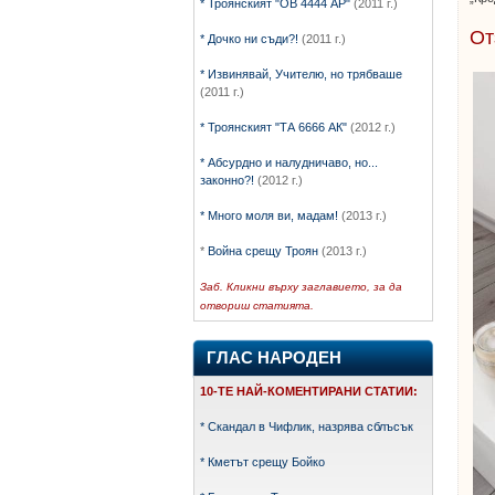
* Троянският "ОВ 4444 АР"
(2011 г.)
От
* Дочко ни съди?!
(2011 г.)
* Извинявай, Учителю, но трябваше
(2011 г.)
* Троянският "ТА 6666 АК"
(2012 г.)
* Абсурдно и налудничаво, но...
законно?!
(2012 г.)
* Много моля ви, мадам!
(2013 г.)
*
Война срещу Троян
(2013 г.)
Заб. Кликни върху заглавието, за да
отвориш статията.
ГЛАС НАРОДЕН
10-ТЕ НАЙ-КОМЕНТИРАНИ СТАТИИ
:
* Скандал в Чифлик, назрява сблъсък
* Кметът срещу Бойко