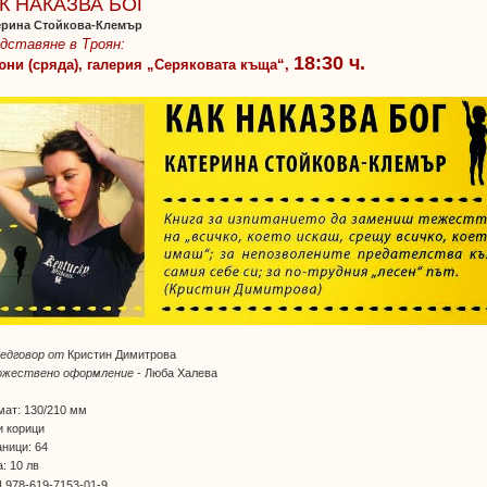
К НАКАЗВА БОГ
ерина Стойкова-Клемър
дставяне в Троян:
18:30 ч.
юни (сряда), галерия „Серяковата къща“,
редговор
от
Кристин Димитрова
ожествено оформление
- Люба Халева
мат: 130/210 мм
и корици
ници: 64
: 10 лв
 978-619-7153-01-9