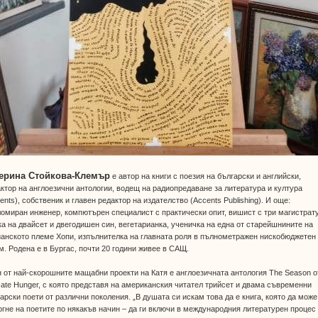
ерина Стойкова-Клемър
е автор на книги с поезия на български и английски,
ктор на англоезични антологии, водещ на радиопредаване за литература и култура
ents), собственик и главен редактор на издателство (Accents Publishing). И още:
омиран инженер, компютърен специалист с практически опит, вишист с три магистрат
а на двайсет и двегодишен син, вегетарианка, ученичка на една от старейшнините на
анското племе Хопи, изпълнителка на главната роля в пълнометражен нискобюджетен
. Родена е в Бургас, почти 20 години живее в САЩ.
 от най-скорошните мащабни проекти на Катя е англоезичната антология The Season o
cate Hunger, с която представя на американския читател трийсет и двама съвременни
арски поети от различни поколения. „В душата си искам това да е книга, която да може
гне на поетите по някакъв начин – да ги включи в международния литературен процес