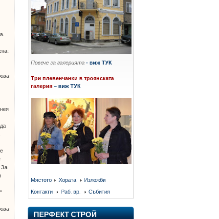
а.
ена:
Повече за галерията
- виж ТУК
ова
Три плевенчанки в троянската
галерия
– виж ТУК
о
,
 нея
 да
,
те
е
 За
я
Мястото
Хората
Изложби
Контакти
Раб. вр.
Събития
“
ова
ПЕРФЕКТ СТРОЙ