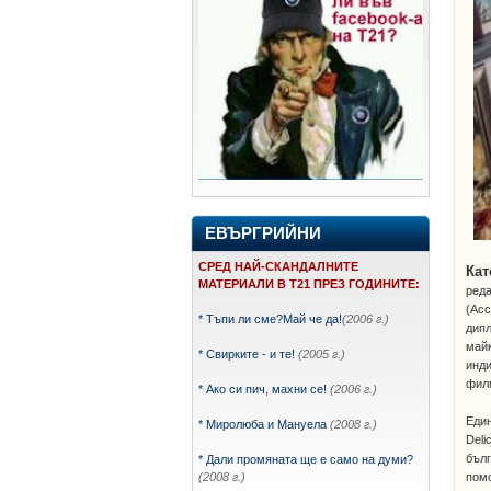
ЕВЪРГРИЙНИ
СРЕД НАЙ-СКАНДАЛНИТЕ
Кат
МАТЕРИАЛИ В Т21 ПРЕЗ ГОДИНИТЕ:
реда
(Acc
* Тъпи ли сме?Май че да!
(2006 г.)
дипл
майк
* Свирките - и те!
(2005 г.)
инди
филм
* Ако си пич, махни се!
(2006 г.)
Един
* Миролюба и Мануела
(2008 г.)
Deli
бълг
* Дали промяната ще е само на думи?
помо
(2008 г.)