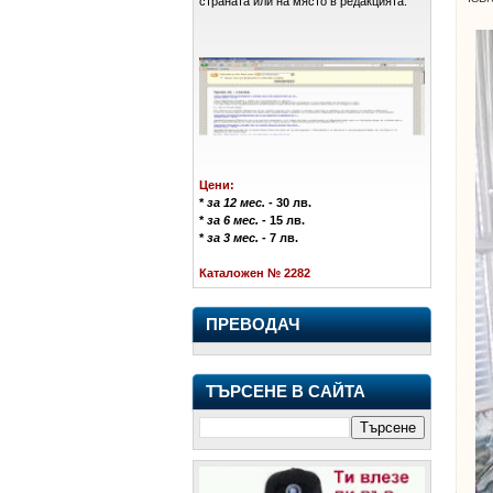
страната или на място в редакцията.
Цени:
*
за 12 мес.
- 30 лв.
*
за 6 мес.
- 15 лв.
*
за 3 мес.
- 7 лв.
Каталожен № 2282
ПРЕВОДАЧ
ТЪРСЕНЕ В САЙТА