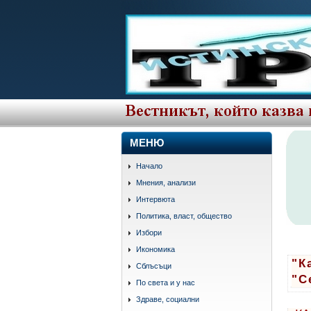
МЕНЮ
Начало
Мнения, анализи
Интервюта
Политика, власт, общество
Избори
Икономика
"К
Сблъсъци
"С
По света и у нас
Здраве, социални