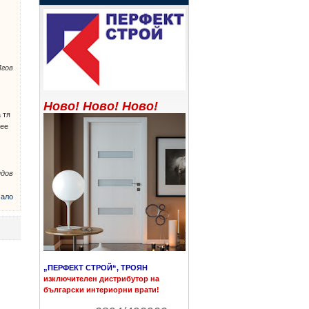
,
Игов
Ново! Ново! Ново!
 тя
мее
идов
ало
„ПЕРФЕКТ СТРОЙ“, ТРОЯН
изключителен дистрибутор на
български интериорни врати!