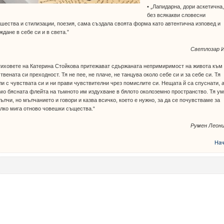
• „Лапидарна, дори аскетична
без всякакви словесни
шества и стилизации, поезия, сама създала своята форма като автентична изповед и
ждане в себе си и в света.”
Светлозар 
тиховете на Катерина Стойкова притежават сдържаната непримиримост на живота към
твената си преходност. Тя не пее, не плаче, не танцува около себе си и за себе си. Тя
и с чувствата си и ни прави чувствителни чрез помислите си. Нещата й са спуснати, а
мо бясната флейта на тьмното им издухване в бялото околоземно пространство. Тя у
ълчи, но мълчанието и говори и казва всичко, което е нужно, за да се почувстваме за
лко мига отново човешки същества.“
Румен Леон
Нач